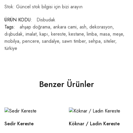
Stok: Güncel stok bilgisi için bizi arayın
ÜRÜN KODU:
Disbudak
Tags:
ahşap doğrama
,
ankara cami
,
ash
,
dekorasyon
,
dışbudak
,
imalat
,
kapı
,
kereste
,
kestane
,
limba
,
masa
,
meşe
,
mobilya
,
pencere
,
sandalye
,
sawn timber
,
sehpa
,
siteler
,
türkiye
Benzer Ürünler
Sedir Kereste
Köknar / Ladin Kereste