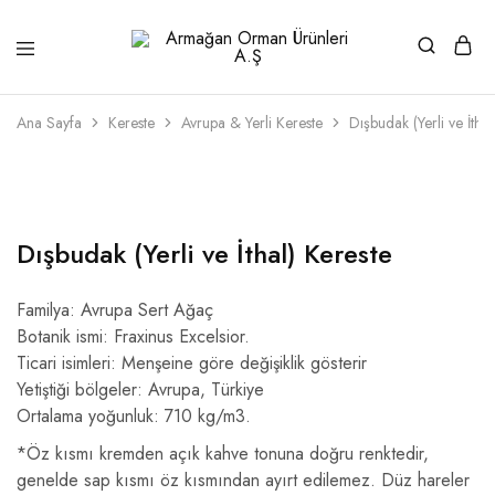
Armağan
1946'dan
Orman
beri
Ürünleri
kaliteli
Ana Sayfa
Kereste
Avrupa & Yerli Kereste
Dışbudak (Yerli ve İthal
A.Ş
ahşabın
adresi
Dışbudak (Yerli ve İthal) Kereste
Familya: Avrupa Sert Ağaç
Botanik ismi: Fraxinus Excelsior.
Ticari isimleri: Menşeine göre değişiklik gösterir
Yetiştiği bölgeler: Avrupa, Türkiye
Ortalama yoğunluk: 710 kg/m3.
*Öz kısmı kremden açık kahve tonuna doğru renktedir,
genelde sap kısmı öz kısmından ayırt edilemez. Düz hareler