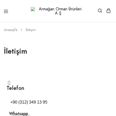
Armağan
1946'dan
Orman
beri
Ürünleri
kaliteli
A.Ş
ahşabın
Anasayfa
İletişim
adresi
İletişim
Telefon
+90 (312) 349 13 95
Whatsapp