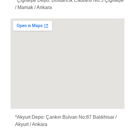
*Çiğiltepe Depo:
Bostancık Caddesi No:5 Çiğiltepe
/ Mamak / Ankara
*Akyurt
Depo:
Çankırı Bulvarı No:87 Balıkhisar /
Akyurt / Ankara