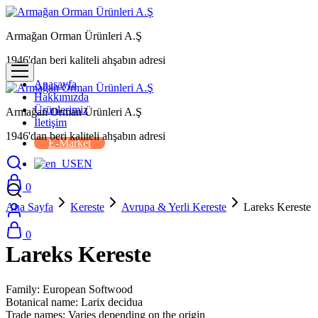
Armağan Orman Ürünleri A.Ş
1946'dan beri kaliteli ahşabın adresi
Anasayfa
Hakkımızda
Ürünlerimiz
Armağan Orman Ürünleri A.Ş
İletişim
1946'dan beri kaliteli ahşabın adresi
E-Market
EN
0
Ana Sayfa
Kereste
Avrupa & Yerli Kereste
Lareks Kereste
0
Lareks Kereste
Family: European Softwood
Botanical name: Larix decidua
Trade names: Varies depending on the origin