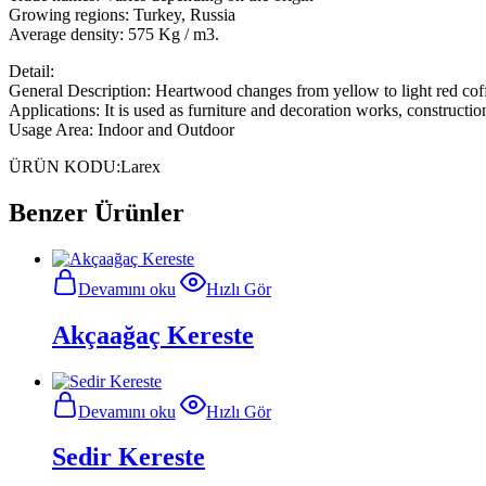
Growing regions: Turkey, Russia
Average density: 575 Kg / m3.
Detail:
General Description: Heartwood changes from yellow to light red coffee. 
Applications: It is used as furniture and decoration works, construct
Usage Area: Indoor and Outdoor
ÜRÜN KODU:
Larex
Benzer Ürünler
Devamını oku
Hızlı Gör
Akçaağaç Kereste
Devamını oku
Hızlı Gör
Sedir Kereste