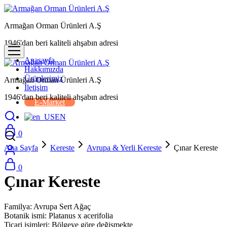
Armağan Orman Ürünleri A.Ş
1946'dan beri kaliteli ahşabın adresi
Anasayfa
Hakkımızda
Ürünlerimiz
Armağan Orman Ürünleri A.Ş
İletişim
1946'dan beri kaliteli ahşabın adresi
E-Market
EN
0
Ana Sayfa
Kereste
Avrupa & Yerli Kereste
Çınar Kereste
0
Çınar Kereste
Familya: Avrupa Sert Ağaç
Botanik ismi: Platanus x acerifolia
Ticari isimleri: Bölgeye göre değişmekte