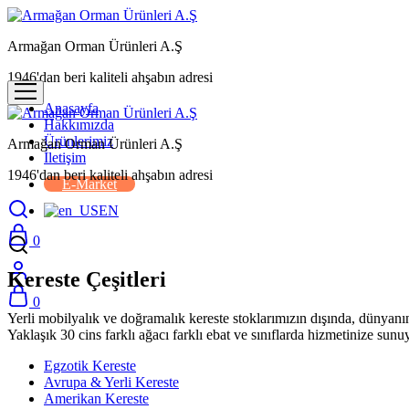
Armağan Orman Ürünleri A.Ş
1946'dan beri kaliteli ahşabın adresi
Anasayfa
Hakkımızda
Ürünlerimiz
Armağan Orman Ürünleri A.Ş
İletişim
1946'dan beri kaliteli ahşabın adresi
E-Market
EN
0
Kereste Çeşitleri
0
Yerli mobilyalık ve doğramalık kereste stoklarımızın dışında, dünyanı
Yaklaşık 30 cins farklı ağacı farklı ebat ve sınıflarda hizmetinize sunu
Egzotik Kereste
Avrupa & Yerli Kereste
Amerikan Kereste