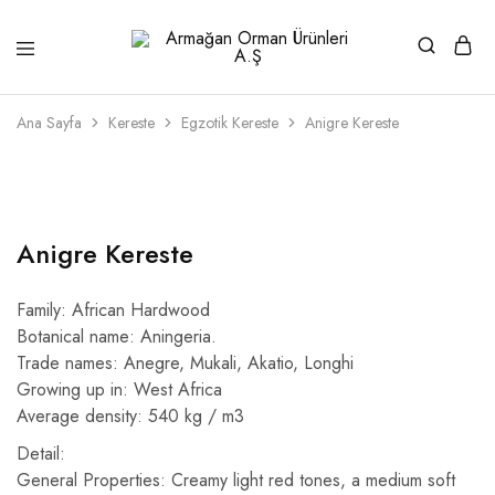
Armağan
1946'dan
Orman
beri
Ürünleri
kaliteli
Ana Sayfa
Kereste
Egzotik Kereste
Anigre Kereste
A.Ş
ahşabın
adresi
Anigre Kereste
Family: African Hardwood
Botanical name: Aningeria.
Trade names: Anegre, Mukali, Akatio, Longhi
Growing up in: West Africa
Average density: 540 kg / m3
Detail:
General Properties: Creamy light red tones, a medium soft