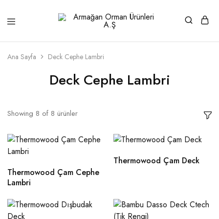
Armağan
1946'dan
Orman
beri
Ürünleri
kaliteli
A.Ş
ahşabın
Ana Sayfa
Deck Cephe Lambri
adresi
Deck Cephe Lambri
Showing
8
of
8
ürünler
Thermowood Çam Deck
Thermowood Çam Cephe
Lambri