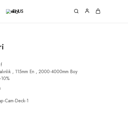
EN
i
ıf
Kalınlık , 115mm En , 2000-4000mm Boy
8-10%
ı
ap-Cam-Deck-1