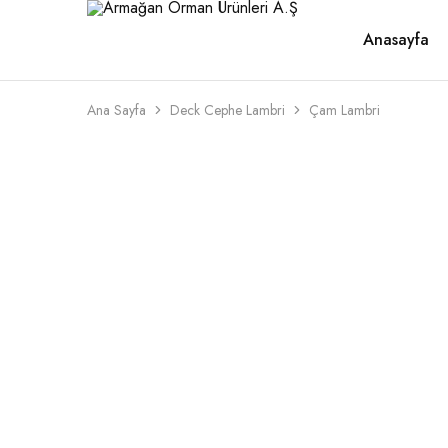
Anasayfa
Armağan
1946'dan
Orman
beri
Ürünleri
kaliteli
A.Ş
ahşabın
adresi
Ana Sayfa
Deck Cephe Lambri
Çam Lambri