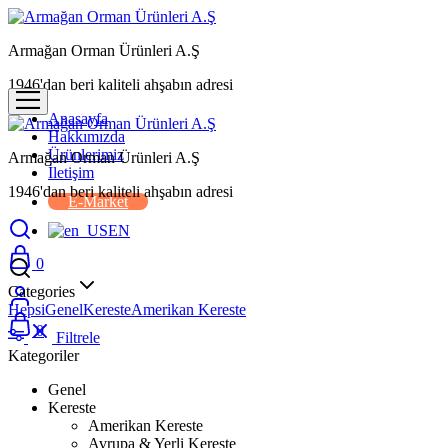
Armağan Orman Ürünleri A.Ş
1946'dan beri kaliteli ahşabın adresi
Anasayfa
Hakkımızda
Ürünlerimiz
Armağan Orman Ürünleri A.Ş
İletişim
1946'dan beri kaliteli ahşabın adresi
E-Market
EN
0
Categories
Hepsi
Genel
Kereste
Amerikan Kereste
0
Filtrele
Kategoriler
Genel
Kereste
Amerikan Kereste
Avrupa & Yerli Kereste