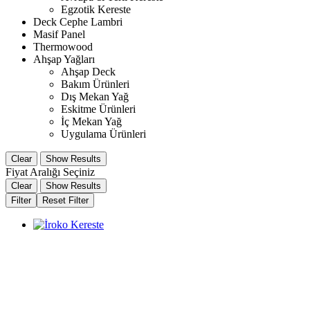
Egzotik Kereste
Deck Cephe Lambri
Masif Panel
Thermowood
Ahşap Yağları
Ahşap Deck
Bakım Ürünleri
Dış Mekan Yağ
Eskitme Ürünleri
İç Mekan Yağ
Uygulama Ürünleri
Clear
Show Results
Fiyat Aralığı Seçiniz
Clear
Show Results
Filter
Reset Filter