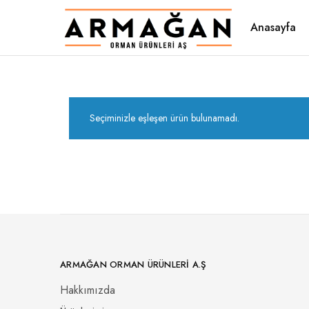
Anasayfa
Armağan
1946'dan
Orman
beri
Ürünleri
kaliteli
A.Ş
ahşabın
adresi
Seçiminizle eşleşen ürün bulunamadı.
ARMAĞAN ORMAN ÜRÜNLERI A.Ş
Hakkımızda