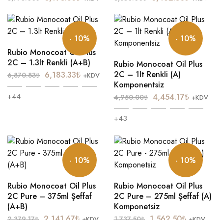
- 10%
- 10%
Rubio Monocoat Oil Plus
2C – 1.3lt Renkli (A+B)
Rubio Monocoat Oil Plus
2C – 1lt Renkli (A)
6,183.33
₺
6,870.83
₺
+KDV
Komponentsiz
+44
4,454.17
₺
4,950.00
₺
+KDV
+43
- 10%
- 10%
Rubio Monocoat Oil Plus
Rubio Monocoat Oil Plus
2C Pure – 375ml Şeffaf
2C Pure – 275ml Şeffaf (A)
(A+B)
Komponetsiz
2,141.67
₺
1,562.50
₺
2,379.17
₺
1,737.50
₺
+KDV
+KDV