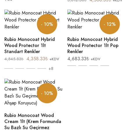
5,012.50
₺
+KDV
- 10%
- 12%
Rubio Monocoat Hybrid
Rubio Monocoat Hybrid
Wood Protector 1lt
Wood Protector 1lt Pop
Standart Renkler
Renkler
4,358.33
₺
4,683.33
₺
4,845.83
₺
+KDV
+KDV
+8
- 10%
Rubio Monocoat Wood
Cream 1lt (Krem Formunda
Su Bazlı Su Geçirmez