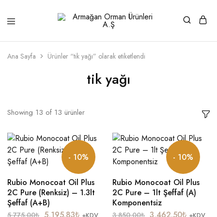
Armağan
1946'dan
Orman
beri
Ürünleri
kaliteli
A.Ş
ahşabın
Ana Sayfa
Ürünler “tik yağı” olarak etiketlendi
adresi
tik yağı
Showing
13
of
13
ürünler
- 10%
- 10%
Rubio Monocoat Oil Plus
Rubio Monocoat Oil Plus
2C Pure (Renksiz) – 1.3lt
2C Pure – 1lt Şeffaf (A)
Şeffaf (A+B)
Komponentsiz
5,195.83
₺
3,462.50
₺
5,775.00
₺
3,850.00
₺
+KDV
+KDV