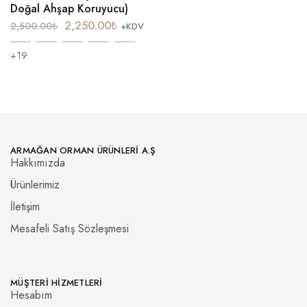
Doğal Ahşap Koruyucu)
2,250.00
₺
2,500.00
₺
+KDV
+19
ARMAĞAN ORMAN ÜRÜNLERI A.Ş
Hakkımızda
Ürünlerimiz
İletişim
Mesafeli Satış Sözleşmesi
MÜŞTERI HIZMETLERI
Hesabım