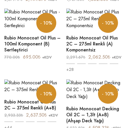
- 10%
- 10%
Rubio Monocoat Oil Plus –
Rubio Monocoat Oil Plus
100ml Komponent (B)
2C – 275ml Renkli (A)
Sertleştirici
Komponentsiz
695.00
₺
2,062.50
₺
770.00
₺
2,291.67
₺
+KDV
+KDV
+28
- 10%
- 10%
Rubio Monocoat Oil Plus
2C – 375ml Renkli (A+B)
Rubio Monocoat Decking
Oil 2C – 1,3lt (A+B)
2,637.50
₺
2,933.33
₺
+KDV
(Ahşap Deck Yağı)
+44
4,508.33
₺