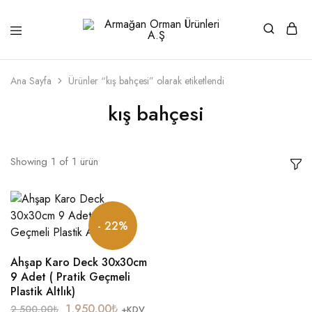
Armağan
1946'dan
Orman
beri
Ürünleri
kaliteli
A.Ş
ahşabın
Ana Sayfa
Ürünler “kış bahçesi” olarak etiketlendi
adresi
kış bahçesi
Showing
1
of
1
ürün
- 22%
Ahşap Karo Deck 30x30cm
9 Adet ( Pratik Geçmeli
Plastik Altlık)
1,950.00
₺
2,500.00
₺
+KDV