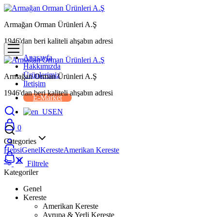
Armağan Orman Ürünleri A.Ş
1946'dan beri kaliteli ahşabın adresi
Anasayfa
Hakkımızda
Ürünlerimiz
Armağan Orman Ürünleri A.Ş
İletişim
1946'dan beri kaliteli ahşabın adresi
E-Market
EN
0
Categories
Hepsi
Genel
Kereste
Amerikan Kereste
0
Filtrele
Kategoriler
Genel
Kereste
Amerikan Kereste
Avrupa & Yerli Kereste